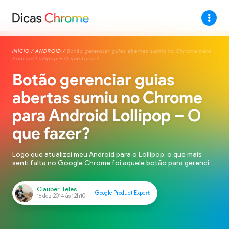
INÍCIO
/
ANDROID
/
Botão gerenciar guias abertas sumiu no Chrome para
Android Lollipop – O que fazer?
Botão gerenciar guias
abertas sumiu no Chrome
para Android Lollipop – O
que fazer?
Logo que atualizei meu Android para o Lollipop, o que mais
senti falta no Google Chrome foi aquele botão para gerenciar
guias no canto superior direito, ao lado do botão de
configurações. De início achei que fosse um bug, mas ao que
tudo indica o Lollipop trazia uma nova forma para gerenciar
guias do Chrome. […]
Clauber Teles
Google Product Expert
16 dez 2014 às 12h10