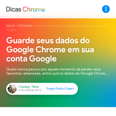
INÍCIO
/
TUTORIAIS
/
Guarde seus dados do Google Chrome em sua conta
Google
Guarde seus dados do
Google Chrome em sua
conta Google
Quem nunca passou por aquele momento de perder seus
favoritos, extensões, entre outros dados do Google Chrome,
ao formatar a máquina ou até mesmo ao desinstalar o
Chrome? Muitos ainda consegue recuperar guardando em
pastas, ou transferindo para outros navegadores e depois
retornando ao Chrome. O Google Chrome por si só, possui um
recurso que […]
Clauber Teles
Google Product Expert
4 fev 2013 às 16h12