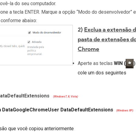
movê-la do seu computador.
ione a tecla ENTER. Marque a opção “Modo do desenvolvedor” e
 conforme abaixo:
2)
Exclua a extensão 
pasta de extensões d
Chrome
Aperte as teclas
WIN (
)
cole um dos seguintes
aDefaultExtensions
(Windows7, 8, Vista)
on DataGoogleChromeUser DataDefaultExtensions
(Windows XP)
nsão que você copiou anteriormente