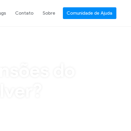
ugs
Contato
Sobre
Comunidade de Ajuda
ensões do
lver?
gramas maliciosos que se instalam no seu
. Geralmente uma mensagem é exibida na
das por “New […]