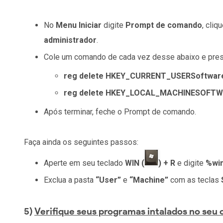
No
Menu Iniciar
digite
Prompt de comando
, cli
administrador
.
Cole um comando de cada vez desse abaixo e pre
reg delete HKEY_CURRENT_USERSoftware
reg delete HKEY_LOCAL_MACHINESOFTWA
Após terminar, feche o Prompt de comando.
Faça ainda os seguintes passos:
Aperte em seu teclado
WIN (
) + R
e digite
%wi
Exclua a pasta
“User”
e
“Machine”
com as teclas
5)
Verifique seus programas intalados no seu