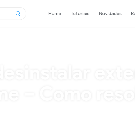
Home
Tutoriais
Novidades
B
e – Como resolver?
esinstalar ext
e – Como reso
onadas silenciosamente no navegador através de pro
de instaladores terceiros, como é o caso do Baixaki
 ou “Esta extensão é gerenciada”. Geralmente conheci