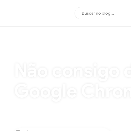
INÍCIO
/
TUTORIAIS
/
Não consigo desinstalar extensões do Google Chrom
Não consigo d
Google Chrom
Algumas extensões no Google Chrome são adici
computador quando é baixado e instalado algo 
extensão “Instalada pela política empresarial”