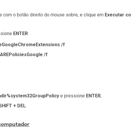
que com o botão direito do mouse sobre, e clique em
Executar c
ssione
ENTER
:
GoogleChromeExtensions /f
REPoliciesGoogle /f
ndir%system32GroupPolicy
e pressione
ENTER
;
SHIFT + DEL
.
 computador