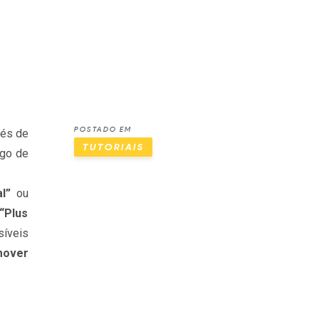
POSTADO EM
vés de
TUTORIAIS
lgo de
al”
ou
“Plus
síveis
mover