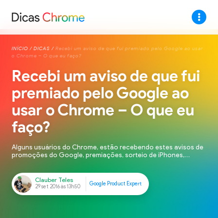
INÍCIO
/
DICAS
/
Recebi um aviso de que fui premiado pelo Google ao usar
o Chrome – O que eu faço?
Recebi um aviso de que fui
premiado pelo Google ao
usar o Chrome – O que eu
faço?
Alguns usuários do Chrome, estão recebendo estes avisos de
promoções do Google, premiações, sorteio de iPhones,
dentre outras promessas. É claro que estas mensagens não
são de fato do Google, mas sim, de algum site malicioso,
caracterizando Phishing. É necessário tomar muito cuidado
com esse tipo de site, pois o objetivo dele é coletar
informações […]
Clauber Teles
Google Product Expert
29 set 2016 às 13h50