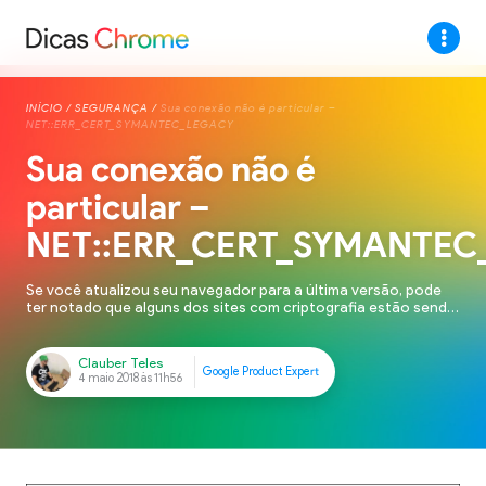
INÍCIO
/
SEGURANÇA
/
Sua conexão não é particular –
NET::ERR_CERT_SYMANTEC_LEGACY
Sua conexão não é
particular –
NET::ERR_CERT_SYMANTEC
Se você atualizou seu navegador para a última versão, pode
ter notado que alguns dos sites com criptografia estão sendo
marcados como não seguros pelo Google Chrome. Alguns
usuários tem relatado este problema no Fórum de Suporte
Chrome. A mensagem “Sua conexão não é particular” está
sendo exibida conforme exibido na imagem acima com o […]
Clauber Teles
Google Product Expert
4 maio 2018 às 11h56