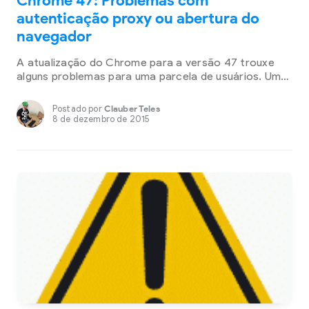
Chrome 47: Problemas com
autenticação proxy ou abertura do
navegador
A atualização do Chrome para a versão 47 trouxe
alguns problemas para uma parcela de usuários. Um
dos bugs mais reportados com a chegada da nova
versão foi a autenticação do proxy pelo protocolo
Postado por
Clauber Teles
NTLM da Microsoft. O segundo bug mais reportado
8 de dezembro de 2015
foi o problema para abrir o navegador, ou ele não
abria, ou simplesmente […]