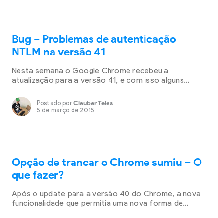
Federal, ou informa que o nome da pessoa está no
SERASA. É […]
Bug – Problemas de autenticação
NTLM na versão 41
Nesta semana o Google Chrome recebeu a
atualização para a versão 41, e com isso alguns
usuários que utilizam proxy na rede, principalmente as
redes no ramo empresarial, estão enfrentando
Postado por
Clauber Teles
problemas para visitar sites com criptografia, pois o
5 de março de 2015
Google Chrome persiste em solicitar um nome de
usuário e senha para autenticar o proxy. O problema
[…]
Opção de trancar o Chrome sumiu – O
que fazer?
Após o update para a versão 40 do Chrome, a nova
funcionalidade que permitia uma nova forma de
gerenciar os usuários múltiplos e além disso permitir