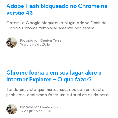
Adobe Flash bloqueado no Chrome na
versão 43
Ontem, o Google bloqueou o plugin Adobe Flash do
Google Chrome temporariamente por terem
percebido uma vulnerabilidade de segurança,
ocorrendo então a desativação do plugin para todos
Postado por
Clauber Teles
os usuários. O Google já trabalhou na correção do
15 de julho de 2015
problema junto da Adobe e ontem mesmo fizeram a
atualização para a correção do bug do navegador
alcançando TODOS […]
Chrome fecha e em seu lugar abre o
Internet Explorer – O que fazer?
Tendo em vista que muitos usuários sofrem deste
problema, decidimos fazer um tutorial de ajuda para
remover esse Malware do seu computador.
Geralmente as pessoas que estão tendo este
Postado por
Clauber Teles
redirecionamento foram infectadas por Phishing
19 de junho de 2015
através de e-mail, aqueles que dizem ser da Polícia