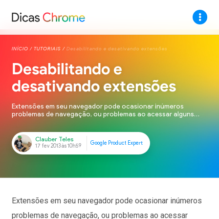
INÍCIO
/
TUTORIAIS
/
Desabilitando e desativando extensões
Desabilitando e
desativando extensões
Extensões em seu navegador pode ocasionar inúmeros
problemas de navegação, ou problemas ao acessar alguns
sites e produtos. Como já sabemos o Google Chrome é um
excelente navegador, mas aproveitando-o da melhor forma,
fica ainda mais interessante e rápido.Para desinstalar uma
extensão, você deve:1. Clicar no menu ;2. Procure por
Ferramentas e em seguida Extensões;3. Procure […]
Clauber Teles
Google Product Expert
17 fev 2013 às 10h59
Extensões em seu navegador pode ocasionar inúmeros
problemas de navegação, ou problemas ao acessar