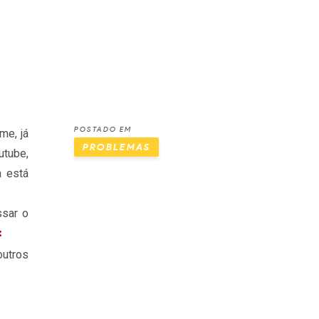
POSTADO EM
me, já
PROBLEMAS
utube,
á está
ssar o
outros