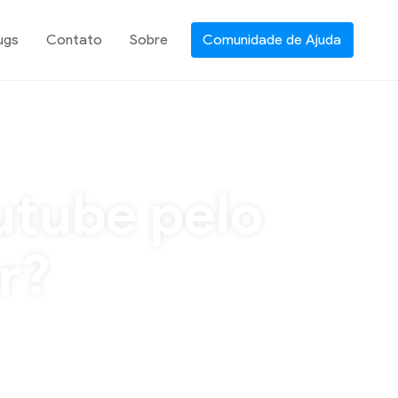
ugs
Contato
Sobre
Comunidade de Ajuda
utube pelo
r?
 que em outros navegadores consegue-se
usuário faça login, sendo que o mesmo já está