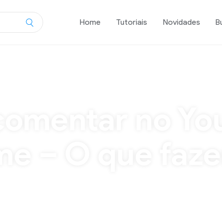
Home
Tutoriais
Novidades
B
me – O que fazer?
comentar no Yo
e – O que faze
mas ao comentar no Youtube pelo Google Chrome, já
outube, pelo Google Chrome, o site pede para que o 
ção para que este problema […]