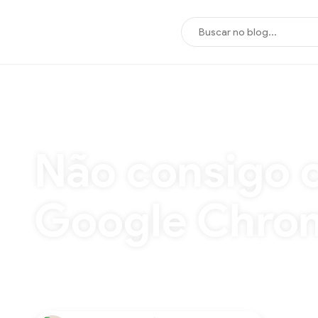
INÍCIO
/
PROBLEMAS
/
Não consigo comentar no Youtube pelo Google Chro
Não consigo 
Google Chrom
Recentemente, usuários vieram relatar proble
comentar normalmente. Ao tentar comentar no Y
conectado com sua conta. Iremos postar a solu