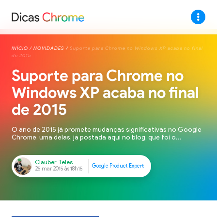
INÍCIO
/
NOVIDADES
/
Suporte para Chrome no Windows XP acaba no final
de 2015
Suporte para Chrome no
Windows XP acaba no final
de 2015
O ano de 2015 já promete mudanças significativas no Google
Chrome, uma delas, já postada aqui no blog, que foi o
abandono do suporte aos plugins NPAPI, agora chegou a vez
do Chrome abandonar o suporte para os usuários de Windows
XP. Apesar da Microsoft já haver deixado o Windows XP de
lado, o Chrome […]
Clauber Teles
Google Product Expert
25 mar 2015 às 18h15